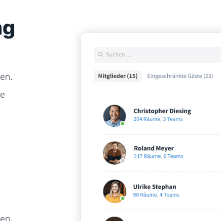
ng
en.
ie
den.