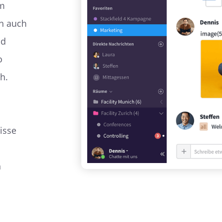
Im
ch auch
nd
o
h.
isse
h