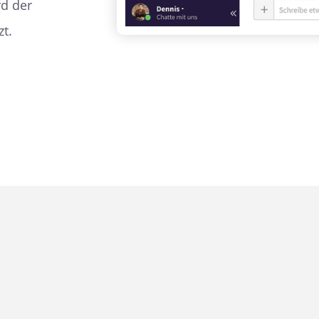
rd der
t.