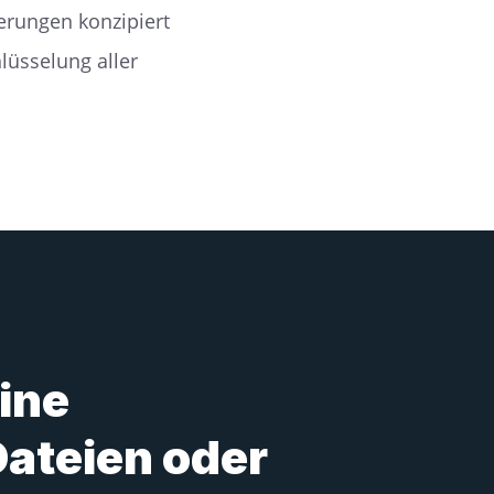
erungen konzipiert
lüsselung aller
ine
Dateien oder