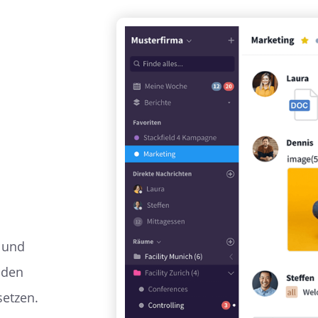
t und
 den
setzen.