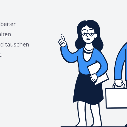
rbeiter
lten
nd tauschen
.