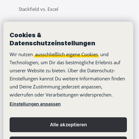
Stackfield vs. Excel
Unternehmen
Cookies &
Datenschutzeinstellungen
Lernvideos
Wir nutzen
ausschließlich eigene Cookies
und
Über uns
Technologien, um Dir das bestmögliche Erlebnis auf
Jobs
unserer Website zu bieten. Über die Datenschutz-
Klimaneutralität
Einstellungen kannst Du weitere Informationen finden
und Deine Zustimmung jederzeit anpassen,
Barrierefreiheit
widerrufen oder Verarbeitungen widersprechen.
Pressebereich
Einstellungen anpassen
Webinare
Learning Center
Alle akzeptieren
Blog