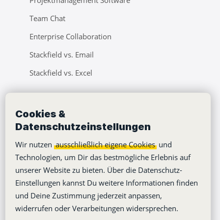
Projektmanagement Software
Team Chat
Enterprise Collaboration
Stackfield vs. Email
Stackfield vs. Excel
Unternehmen
Cookies &
Datenschutzeinstellungen
Lernvideos
Wir nutzen
ausschließlich eigene Cookies
und
Über uns
Technologien, um Dir das bestmögliche Erlebnis auf
Jobs
unserer Website zu bieten. Über die Datenschutz-
Klimaneutralität
Einstellungen kannst Du weitere Informationen finden
und Deine Zustimmung jederzeit anpassen,
Barrierefreiheit
widerrufen oder Verarbeitungen widersprechen.
Pressebereich