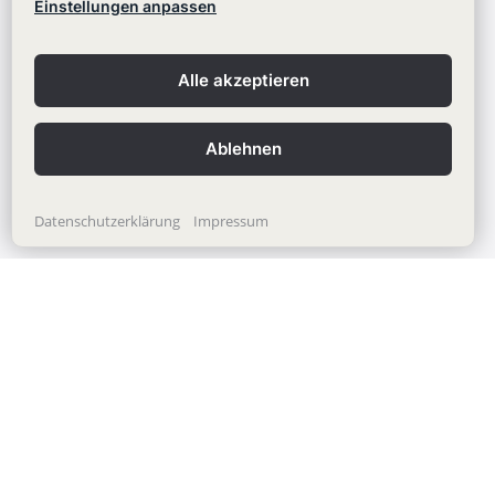
Einstellungen anpassen
Webinare
Learning Center
Alle akzeptieren
Blog
Ablehnen
Datenschutzerklärung
Impressum
Copyright © 2012-2026
Stackfield GmbH
Impressum
Datenschutzerklärung
AGB
Kontakt
Datenschutzeinstellungen