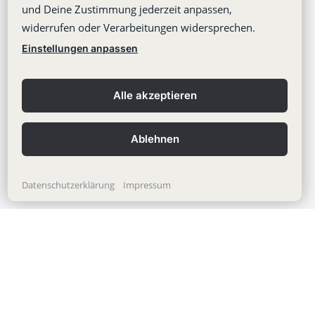
und Deine Zustimmung jederzeit anpassen,
Barrierefreiheit
widerrufen oder Verarbeitungen widersprechen.
Pressebereich
Einstellungen anpassen
Webinare
Learning Center
Alle akzeptieren
Blog
Ablehnen
Datenschutzerklärung
Impressum
Copyright © 2012-2026
Stackfield GmbH
Impressum
Datenschutzerklärung
AGB
Kontakt