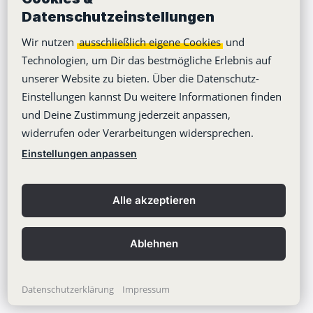
Datenschutzeinstellungen
Learning Center
Wir nutzen
ausschließlich eigene Cookies
und
Blog
Technologien, um Dir das bestmögliche Erlebnis auf
unserer Website zu bieten. Über die Datenschutz-
Einstellungen kannst Du weitere Informationen finden
und Deine Zustimmung jederzeit anpassen,
widerrufen oder Verarbeitungen widersprechen.
Copyright © 2012-2026
Stackfield GmbH
Einstellungen anpassen
Impressum
Datenschutzerklärung
Alle akzeptieren
AGB
Kontakt
Ablehnen
Datenschutzeinstellungen
Datenschutzerklärung
Impressum