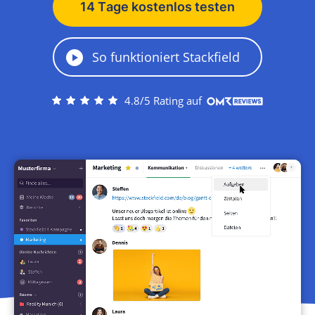
14 Tage kostenlos testen
So funktioniert Stackfield
4.8/5 Rating auf