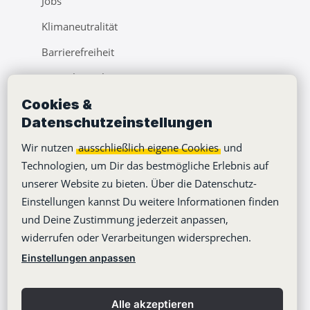
Jobs
Klimaneutralität
Barrierefreiheit
Pressebereich
Cookies &
Webinare
Datenschutzeinstellungen
Learning Center
Wir nutzen
ausschließlich eigene Cookies
und
Blog
Technologien, um Dir das bestmögliche Erlebnis auf
unserer Website zu bieten. Über die Datenschutz-
Einstellungen kannst Du weitere Informationen finden
und Deine Zustimmung jederzeit anpassen,
widerrufen oder Verarbeitungen widersprechen.
Copyright © 2012-2026
Stackfield GmbH
Einstellungen anpassen
Impressum
Datenschutzerklärung
Alle akzeptieren