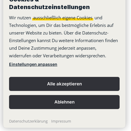
Gantt Diagramme erstellen, verstehen und
Datenschutzeinstellungen
nutzen
Wir nutzen
ausschließlich eigene Cookies
und
Technologien, um Dir das bestmögliche Erlebnis auf
Kanban Board Tools 2026: Die 5 Besten im
unserer Website zu bieten. Über die Datenschutz-
Vergleich
Einstellungen kannst Du weitere Informationen finden
Projektmanagement Tools 2026 – Die 8 Besten
und Deine Zustimmung jederzeit anpassen,
widerrufen oder Verarbeitungen widersprechen.
im Vergleich
Einstellungen anpassen
5 beliebte Projektmanagement-Methoden im
Vergleich
Alle akzeptieren
Projektmanagement-Rollen im Direktvergleich
Die 5 Phasen des Projektmanagements
Ablehnen
Datenschutzerklärung
Impressum