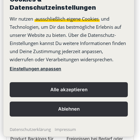
Priorisierung des
und den Umfang des
Datenschutzeinstellungen
Product Backlog
Produktentwicklungsablaufs
Wir nutzen
ausschließlich eigene Cookies
und
Technologien, um Dir das bestmögliche Erlebnis auf
Optimierung der Arbeit
Vermittlung von Techniken für
unserer Website zu bieten. Über die Datenschutz-
des Entwicklungsteams
die Formulierung und
Einstellungen kannst Du weitere Informationen finden
Verwaltung des Backlogs und
eines grundlegenden
und Deine Zustimmung jederzeit anpassen,
Verständnisses desselben im
widerrufen oder Verarbeitungen widersprechen.
gesamten Scrum Team
Einstellungen anpassen
Sicherstellung der
Vermittlung der agilen
Transparenz des
Methodik
Alle akzeptieren
Product Backlogs für
das gesamte Scrum
Ablehnen
Team
Sicherstellung der
Unterstützen bei der
Datenschutzerklärung
Impressum
Verständlichkeit des
Durchführung von Scrum
Product Backlogs für
Ereignissen bei Bedarf oder