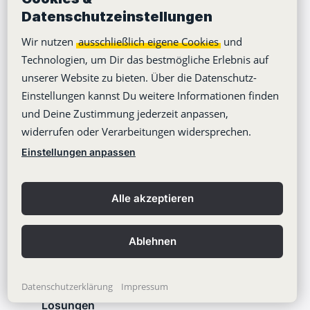
Datenschutzeinstellungen
Funktionen
Wir nutzen
ausschließlich eigene Cookies
und
Sicherheit
Technologien, um Dir das bestmögliche Erlebnis auf
unserer Website zu bieten. Über die Datenschutz-
Preise
Einstellungen kannst Du weitere Informationen finden
On-Premise
und Deine Zustimmung jederzeit anpassen,
widerrufen oder Verarbeitungen widersprechen.
Partner werden
Einstellungen anpassen
Desktop Apps
Mobile Apps
Alle akzeptieren
Stackfield API
Stackfield KI
Ablehnen
Stackfield Status
Datenschutzerklärung
Impressum
Lösungen