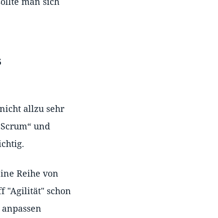
ollte man sich
s
icht allzu sehr
 „Scrum“ und
chtig.
eine Reihe von
 "Agilität" schon
h anpassen