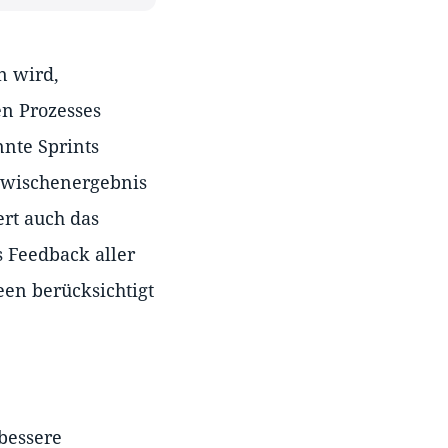
n wird,
en Prozesses
nte Sprints
" Zwischenergebnis
ert auch das
s Feedback aller
een berücksichtigt
 bessere