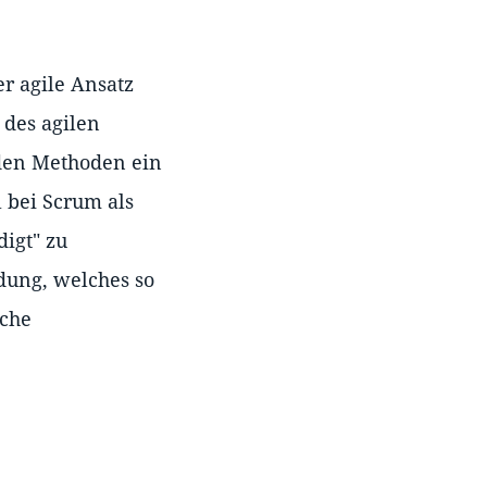
r agile Ansatz
 des agilen
iden Methoden ein
 bei Scrum als
igt" zu
dung, welches so
iche