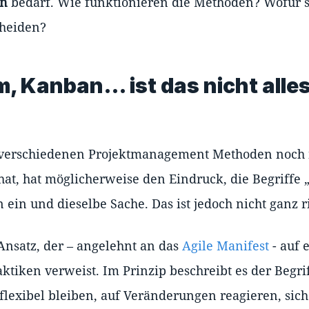
an
bedarf. Wie funktionieren die Methoden? Wofür s
cheiden?
m, Kanban… ist das nicht alle
 verschiedenen Projektmanagement Methoden noch n
hat, hat möglicherweise den Eindruck, die Begriffe
 ein und dieselbe Sache. Das ist jedoch nicht ganz ri
nsatz, der – angelehnt an das
Agile Manifest
- auf 
tiken verweist. Im Prinzip beschreibt es der Begriff
d flexibel bleiben, auf Veränderungen reagieren, sic