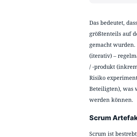
Das bedeutet, das
größtenteils auf 
gemacht wurden. I
(iterativ) – regel
/ -produkt (inkre
Risiko experimente
Beteiligten), was
werden können.
Scrum Artefa
Scrum ist bestrebt