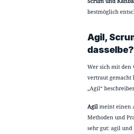
Scrum und Kanb
bestmöglich ents
Agil, Scru
dasselbe?
Wer sich mit den
vertraut gemacht 
„Agil“ beschreiben
Agil
meint einen A
Methoden und Prak
sehr gut: agil un