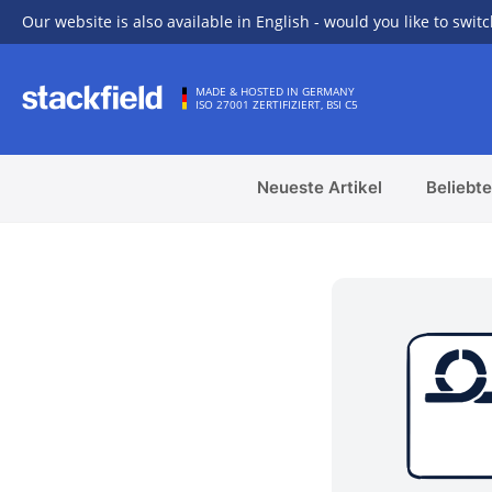
Our website is also available in English - would you like to switc
Zu Hauptinhalt springen
MADE & HOSTED IN GERMANY
ISO 27001 ZERTIFIZIERT, BSI C5
Neueste Artikel
Beliebte