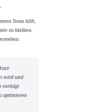
.
mten Team hilft,
tiv zu bleiben.
verstehen:
kurz
n wird und
 verfolgt
u optimieren