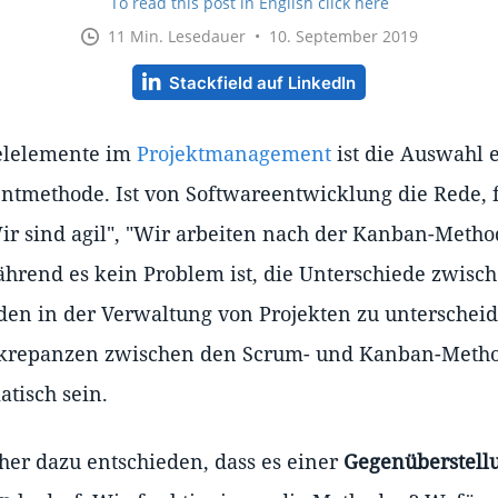
To read this post in English click here
11 Min. Lesedauer • 10. September 2019
Stackfield auf LinkedIn
selelemente im
Projektmanagement
ist die Auswahl 
tmethode. Ist von Softwareentwicklung die Rede, f
ir sind agil", "Wir arbeiten nach der Kanban-Metho
hrend es kein Problem ist, die Unterschiede zwisch
en in der Verwaltung von Projekten zu unterschei
skrepanzen zwischen den Scrum- und Kanban-Metho
tisch sein.
er dazu entschieden, dass es einer
Gegenüberstell