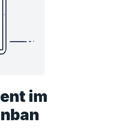
ent im
anban