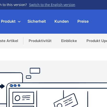
h to this version?
Switch to the English version
Produkt
Sicherheit
Kunden
Preise
ste Artikel
Produktivität
Einblicke
Produkt Up