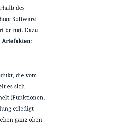
rhalb des
ähige Software
t bringt. Dazu
i Artefakten
:
odukt, die vom
lt es sich
melt (Funktionen,
ung erledigt
stehen ganz oben