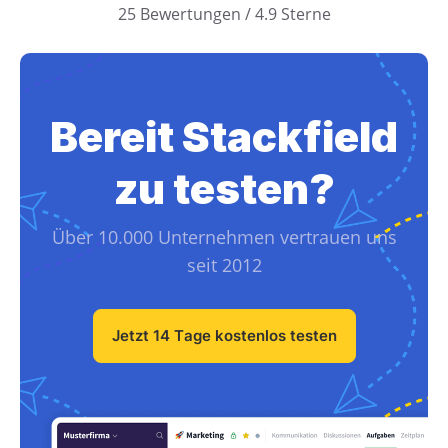
25 Bewertungen / 4.9 Sterne
Bereit Stackfield
zu testen?
Über 10.000 Unternehmen vertrauen uns
seit 2012
Jetzt 14 Tage kostenlos testen