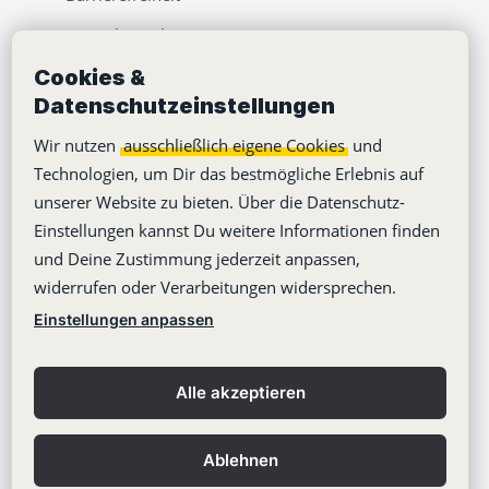
Pressebereich
Cookies &
Webinare
Datenschutzeinstellungen
Learning Center
Wir nutzen
ausschließlich eigene Cookies
und
Blog
Technologien, um Dir das bestmögliche Erlebnis auf
unserer Website zu bieten. Über die Datenschutz-
Einstellungen kannst Du weitere Informationen finden
und Deine Zustimmung jederzeit anpassen,
widerrufen oder Verarbeitungen widersprechen.
Copyright © 2012-2026
Stackfield GmbH
Einstellungen anpassen
Impressum
Datenschutzerklärung
Alle akzeptieren
AGB
Kontakt
Ablehnen
Datenschutzeinstellungen