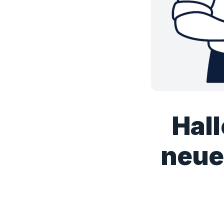
Hall
neue