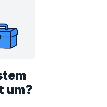
ystem
t um?