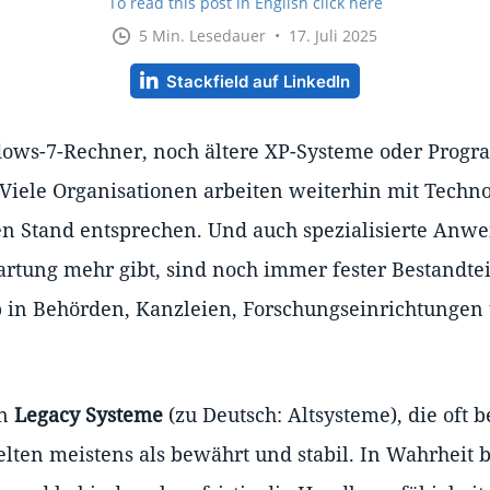
To read this post in English click here
5 Min. Lesedauer • 17. Juli 2025
Stackfield auf LinkedIn
dows-7-Rechner, noch ältere XP-Systeme oder Prog
: Viele Organisationen arbeiten weiterhin mit Techno
n Stand entsprechen. Und auch spezialisierte Anwe
artung mehr gibt, sind noch immer fester Bestandtei
ob in Behörden, Kanzleien, Forschungseinrichtungen
en
Legacy Systeme
(zu Deutsch: Altsysteme), die oft b
elten meistens als bewährt und stabil. In Wahrheit 