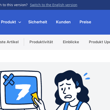
h to this version?
Switch to the English version
Produkt
Sicherheit
Kunden
Preise
ste Artikel
Produktivität
Einblicke
Produkt Up