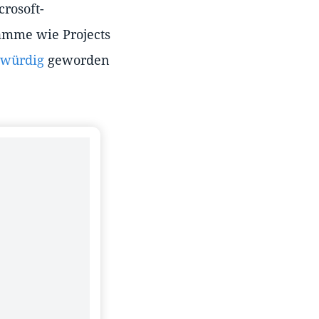
rosoft-
ramme wie Projects
gwürdig
geworden