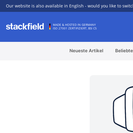
Our website is also available in English - would you like to switc
Zu Hauptinhalt springen
MADE & HOSTED IN GERMANY
ISO 27001 ZERTIFIZIERT, BSI C5
Neueste Artikel
Beliebte