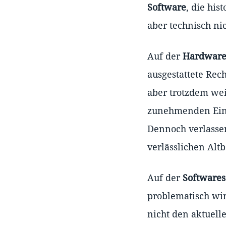
Software
, die his
aber technisch ni
Auf der
Hardware
ausgestattete Rec
aber trotzdem we
zunehmenden Ein
Dennoch verlassen
verlässlichen Alt
Auf der
Softwares
problematisch wi
nicht den aktuel