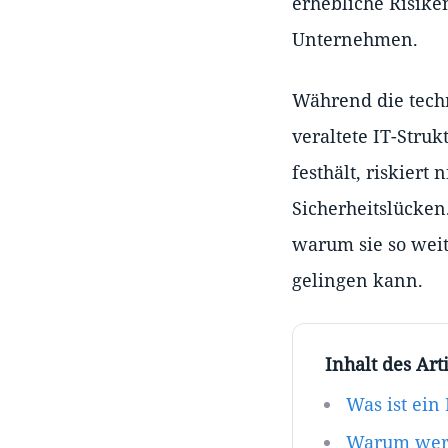
erhebliche Risike
Unternehmen.
Während die techn
veraltete IT-Stru
festhält, riskiert
Sicherheitslücken
warum sie so weit
gelingen kann.
Inhalt des Arti
Was ist ein
Warum werd