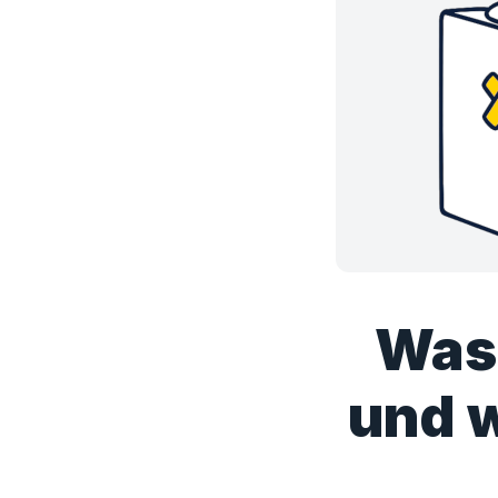
Was 
und 