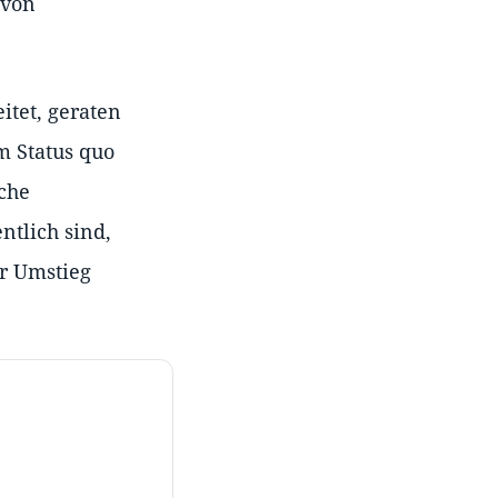
 von
tet, geraten
m Status quo
iche
ntlich sind,
er Umstieg