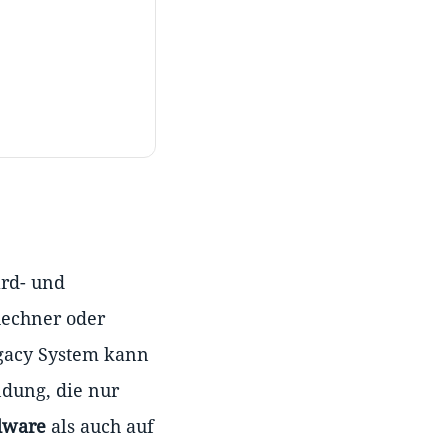
ard- und
Rechner oder
egacy System kann
dung, die nur
dware
als auch auf