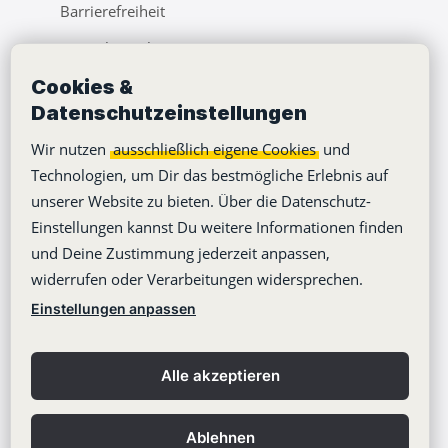
Barrierefreiheit
Pressebereich
Cookies &
Webinare
Datenschutzeinstellungen
Learning Center
Wir nutzen
ausschließlich eigene Cookies
und
Blog
Technologien, um Dir das bestmögliche Erlebnis auf
unserer Website zu bieten. Über die Datenschutz-
Einstellungen kannst Du weitere Informationen finden
und Deine Zustimmung jederzeit anpassen,
widerrufen oder Verarbeitungen widersprechen.
Copyright © 2012-2026
Stackfield GmbH
Einstellungen anpassen
Impressum
Datenschutzerklärung
Alle akzeptieren
AGB
Kontakt
Ablehnen
Datenschutzeinstellungen