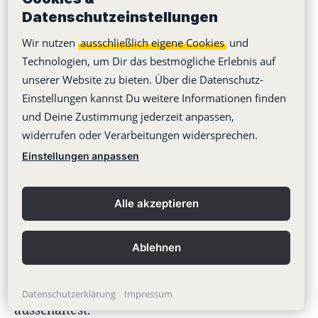
Datenschutzeinstellungen
Wir nutzen
ausschließlich eigene Cookies
und
Um längere Konzentrationsphasen nicht zu
Technologien, um Dir das bestmögliche Erlebnis auf
unterbrechen oder falls Du während eines
unserer Website zu bieten. Über die Datenschutz-
Einstellungen kannst Du weitere Informationen finden
wichtigen Meetings nicht gestört werden
und Deine Zustimmung jederzeit anpassen,
möchtest, kannst Du Benachrichtigungen nach
widerrufen oder Verarbeitungen widersprechen.
außen, also Deine Desktop-, Mobile App- und
Einstellungen anpassen
E-Mail-Benachrichtigungen, unabhängig von
Alle akzeptieren
Deinem eingestellten Status pausieren /
aktivieren, indem Du in Deinen
Ablehnen
Statuseinstellungen die Option
"Benachrichtigungen pausieren" ein- bzw.
Datenschutzerklärung
Impressum
ausschaltest.