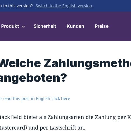
h to this version?
Switch to the English version
Produkt
Sicherheit
Kunden
Preise
Welche Zahlungsmeth
angeboten?
o read this post in English click here
tackfield bietet als Zahlungsarten die Zahlung per 
astercard) und per Lastschrift an.