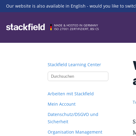
Our website is also available in English - would you like to switc
Zu Hauptinhalt springen
MADE & HOSTED IN GERMANY
ISO 27001 ZERTIFIZIERT, BSI C5
Stackfield Learning Center
Arbeiten mit Stackfield
T
Mein Account
Datenschutz/DSGVO und
S
Sicherheit
M
Organisation Management