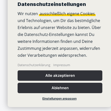
Datenschutzeinstellungen
Desktop Apps
Mobile Apps
Wir nutzen
ausschließlich eigene Cookies
und Technologien, um Dir das bestmögliche
Stackfield API
Erlebnis auf unserer Website zu bieten. Über
Stackfield KI
die Datenschutz-Einstellungen kannst Du
Stackfield Status
weitere Informationen finden und Deine
Zustimmung jederzeit anpassen, widerrufen
oder Verarbeitungen widersprechen.
Datenschutzerklärung
Impressum
Alle akzeptieren
Ablehnen
Copyright © 2012-2026
Stackfield Gm
Einstellungen anpassen
Impressum
Datenschutzerklärung
A