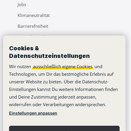
Jobs
Klimaneutralität
Barrierefreiheit
Pressebereich
Cookies &
Webinare
Datenschutzeinstellungen
Learning Center
Wir nutzen
ausschließlich eigene Cookies
und
Blog
Technologien, um Dir das bestmögliche Erlebnis auf
unserer Website zu bieten. Über die Datenschutz-
Einstellungen kannst Du weitere Informationen finden
und Deine Zustimmung jederzeit anpassen,
widerrufen oder Verarbeitungen widersprechen.
Copyright © 2012-2026
Stackfield GmbH
Einstellungen anpassen
Impressum
Datenschutzerklärung