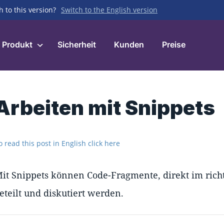
h to this version?
Switch to the English version
Produkt
Sicherheit
Kunden
Preise
Arbeiten mit Snippets
o read this post in English click here
it Snippets können Code-Fragmente, direkt im ric
eteilt und diskutiert werden.