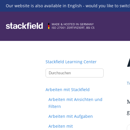
Our website is also available in English - would you like to switc
Zu Hauptinhalt springen
MADE & HOSTED IN GERMANY
ISO 27001 ZERTIFIZIERT, BSI C5
Stackfield Learning Center
T
Arbeiten mit Stackfield
Arbeiten mit Ansichten und
M
Filtern
g
Arbeiten mit Aufgaben
Arbeiten mit